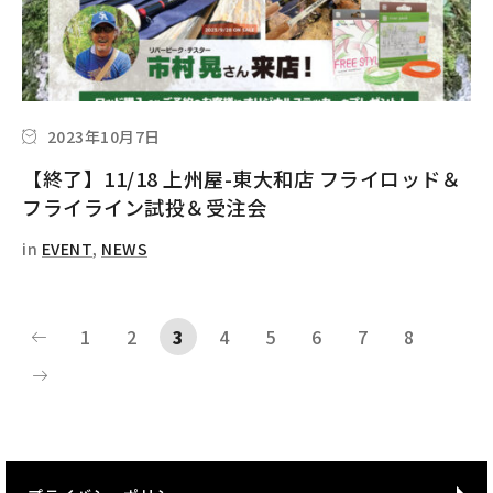
2023年10月7日
【終了】11/18 上州屋-東大和店 フライロッド＆
フライライン試投＆受注会
in
EVENT
,
NEWS
1
2
3
4
5
6
7
8