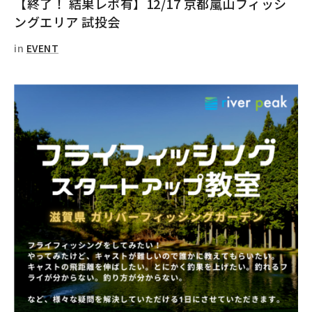
【終了！ 結果レポ有】12/17 京都嵐山フィッシ
ングエリア 試投会
in
EVENT