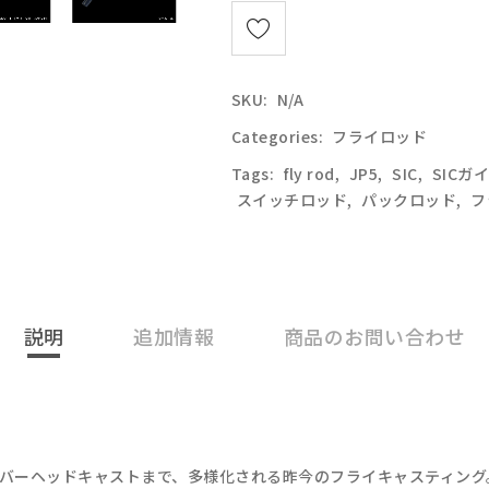
SKU:
N/A
Categories:
フライロッド
Tags:
fly rod
,
JP5
,
SIC
,
SICガ
スイッチロッド
,
パックロッド
,
フ
説明
追加情報
商品のお問い合わせ
バーヘッドキャストまで、多様化される昨今のフライキャスティング