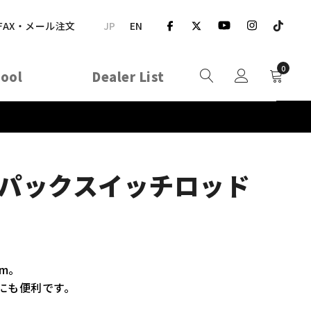
JP
EN
FAX・メール注文
0
hool
Dealer List
CH パックスイッチロッド
m。
にも便利です。