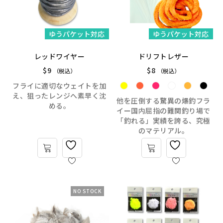
ゆうパケット対応
ゆうパケット対応
レッドワイヤー
ドリフトレザー
$
9
$
8
（税込）
（税込）
フライに適切なウェイトを加
え、狙ったレンジへ素早く沈
他を圧倒する驚異の爆釣フラ
める。
イー国内屈指の難関釣り場で
「釣れる」実績を誇る、究極
のマテリアル。
NO STOCK