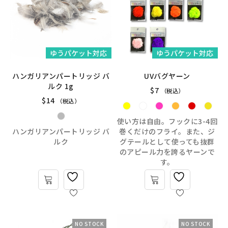
ゆうパケット対応
ゆうパケット対応
ハンガリアンパートリッジ バ
UVバグヤーン
ルク 1g
$
7
（税込）
$
14
（税込）
使い方は自由。フックに3-4回
ハンガリアンパートリッジ バ
巻くだけのフライ。また、ジ
ルク
グテールとして使っても抜群
のアピール力を誇るヤーンで
す。
NO STOCK
NO STOCK