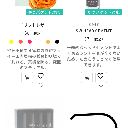
ゆうパケット対応
ゆうパケット対応
0947
ドリフトレザー
SW HEAD CEMENT
$
8
（税込）
$
7
（税込）
一般的なヘッドセメントでよ
他を圧倒する驚異の爆釣フラ
くあるシンナー臭が全くない
イー国内屈指の難関釣り場で
ため、ためらうことなく使用
「釣れる」実績を誇る、究極
できます。
のマテリアル。