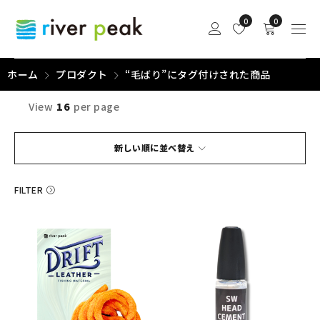
0
0
ホーム
プロダクト
“毛ばり”にタグ付けされた商品
View
16
per page
新しい順に並べ替え
FILTER