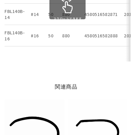
FBL140B-
#14
50
880
4580516582871
2018
14
スクロールできます
FBL140B-
#16
50
880
4580516582888
2018
16
関連商品