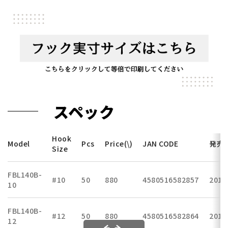
スペック
Hook
Model
Pcs
Price(\)
JAN CODE
発売
Size
FBL140B-
#10
50
880
4580516582857
2018
10
FBL140B-
#12
50
880
4580516582864
2018
12