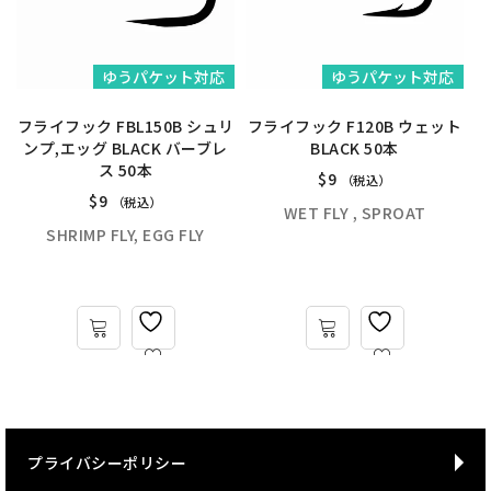
ゆうパケット対応
ゆうパケット対応
フライフック FBL150B シュリ
フライフック F120B ウェット
ンプ,エッグ BLACK バーブレ
BLACK 50本
ス 50本
$
9
（税込）
$
9
（税込）
WET FLY , SPROAT
SHRIMP FLY, EGG FLY
ロ
プライバシーポリシー