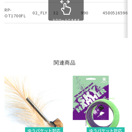
RP-
02_FLY
32
990
45805165960
OT1700FL
スクロールできます
関連商品
ゆうパケット対応
ゆうパケット対応