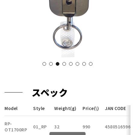
スペック
Model
Style
Weight(g)
Price(\)
JAN CODE
RP-
01_RP
32
990
45805165960
OT1700RP