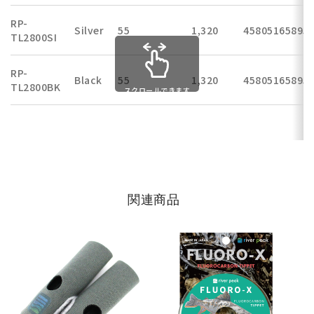
RP-
Silver
55
1,320
45805165895
TL2800SI
RP-
Black
55
1,320
45805165895
TL2800BK
スクロールできます
関連商品